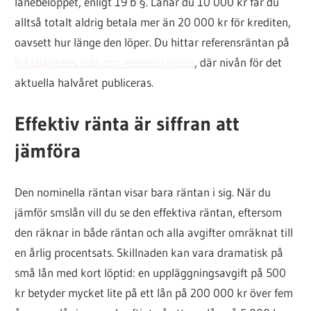
lånebeloppet, enligt 19 b §. Lånar du 10 000 kr får du
alltså totalt aldrig betala mer än 20 000 kr för krediten,
oavsett hur länge den löper. Du hittar referensräntan på
Riksbankens sida om referensräntan
, där nivån för det
aktuella halvåret publiceras.
Effektiv ränta är siffran att
jämföra
Den nominella räntan visar bara räntan i sig. När du
jämför smslån vill du se den effektiva räntan, eftersom
den räknar in både räntan och alla avgifter omräknat till
en årlig procentsats. Skillnaden kan vara dramatisk på
små lån med kort löptid: en uppläggningsavgift på 500
kr betyder mycket lite på ett lån på 200 000 kr över fem