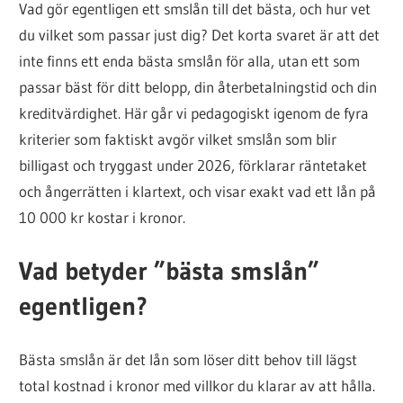
Vad gör egentligen ett smslån till det bästa, och hur vet
lånet
du vilket som passar just dig? Det korta svaret är att det
för
inte finns ett enda bästa smslån för alla, utan ett som
dig
passar bäst för ditt belopp, din återbetalningstid och din
kreditvärdighet. Här går vi pedagogiskt igenom de fyra
kriterier som faktiskt avgör vilket smslån som blir
billigast och tryggast under 2026, förklarar räntetaket
och ångerrätten i klartext, och visar exakt vad ett lån på
10 000 kr kostar i kronor.
Vad betyder ”bästa smslån”
egentligen?
Bästa smslån är det lån som löser ditt behov till lägst
total kostnad i kronor med villkor du klarar av att hålla.