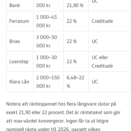
UC
Bank
000 kr
21,90 %
1 000–45
Ferratum
22 %
Creditsafe
000 kr
3 000–50
Brixo
22 %
UC
000 kr
1 000–30
UC eller
Loanstep
22 %
000 kr
Creditsafe
2 000–150
6,48–22
Klara Lån
UC
000 kr
%
Notera att räntespannet hos flera långivare slutar på
exakt 21,90 eller 22 procent. Det är räntetaket som gör
att max-värdet konvergerar. Ingen får ta ut högre
nominell ränta under H1 2026, oavsett vilken