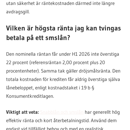
utan säkerhet är räntekostnaden därmed inte längre
avdragsgill.
Vilken är högsta ränta jag kan tvingas
betala på ett smslån?
Den nominella räntan får under H1 2026 inte överstiga
22 procent (referensräntan 2,00 procent plus 20
procentenheter). Samma tak gäller dröjsmålsränta. Den
totala kostnaden för krediten får aldrig överstiga själva
lånebeloppet, enligt kostnadstaket i 19 b §
Konsumentkreditlagen.
Viktigt att veta:
Snabblån och smslån
har generellt hög
effektiv ränta och kort återbetalningstid. Använd dem
endast vid tillfälligt behov och med en realistisk