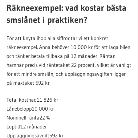
Räkneexempel: vad kostar bästa
smslånet i praktiken?
För att knyta ihop alla siffror tar vi ett konkret
räkneexempel. Anna behöver 10 000 kr för att laga bilen
och tänker betala tillbaka på 12 månader. Räntan
hamnar precis vid räntetaket 22 procent, vilket är vanligt
för ett mindre smslån, och uppläggningsavgiften ligger
på maxtaket 592 kr.
Total kostnad
11 826 kr
Lånebelopp
10 000 kr
Nominell ränta
22 %
Löptid
12 månader
Uppläggningsavgift
592 kr