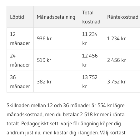
Total
Löptid
Månadsbetalning
Räntekostnad
kostnad
12
11 234
936 kr
1 234 kr
månader
kr
24
12 456
519 kr
2 456 kr
månader
kr
36
13 752
382 kr
3 752 kr
månader
kr
Skillnaden mellan 12 och 36 månader är 554 kr lägre
månadskostnad, men du betalar 2 518 kr mer i ränta
totalt. Pedagogiskt sett: varje förlängning köper dig
andrum just nu, men kostar dig i längden. Välj kortast