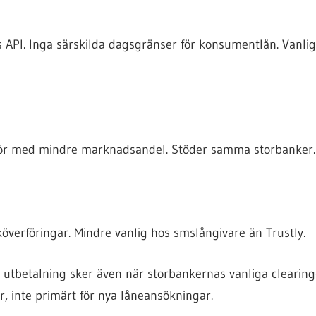
 API. Inga särskilda dagsgränser för konsumentlån. Vanli
aktör med mindre marknadsandel. Stöder samma storbanker.
verföringar. Mindre vanlig hos smslångivare än Trustly.
utbetalning sker även när storbankernas vanliga clearing-s
er, inte primärt för nya låneansökningar.