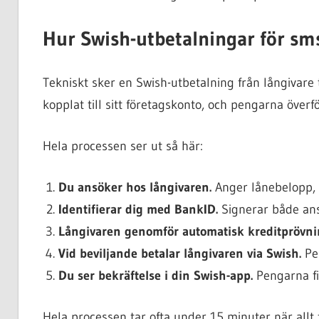
Hur Swish-utbetalningar för sms
Tekniskt sker en Swish-utbetalning från långivare 
kopplat till sitt företagskonto, och pengarna överf
Hela processen ser ut så här:
Du ansöker hos långivaren.
Anger lånebelopp, l
Identifierar dig med BankID.
Signerar både ans
Långivaren genomför automatisk kreditprövni
Vid beviljande betalar långivaren via Swish.
Pen
Du ser bekräftelse i din Swish-app.
Pengarna fi
Hela processen tar ofta under 15 minuter när allt