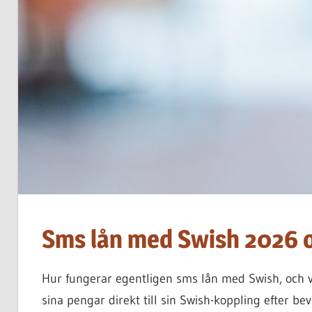
att
hitta
det
bästa
lånet
för
dig
Sms lån med Swish 2026 o
Hur fungerar egentligen sms lån med Swish, och v
sina pengar direkt till sin Swish-koppling efter be