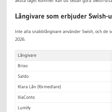
akuta läget kommer kan du sedan göra Swish-utta
Långivare som erbjuder Swish-
Inte alla snabblångivare använder Swish, och de s
2026.
Långivare
Brixo
Saldo
Klara Lån (förmedlare)
ViaConto
Lumify