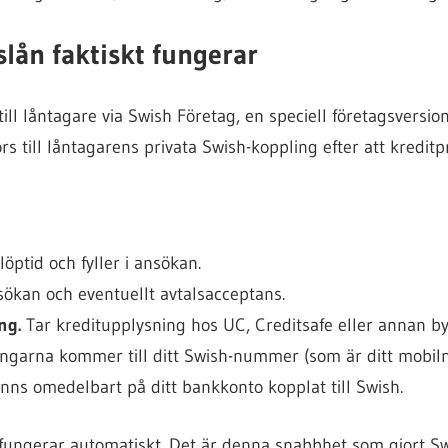
lån faktiskt fungerar
till låntagare via Swish Företag, en speciell företagsversi
örs till låntagarens privata Swish-koppling efter att kredit
öptid och fyller i ansökan.
ökan och eventuellt avtalsacceptans.
ng.
Tar kreditupplysning hos UC, Creditsafe eller annan by
garna kommer till ditt Swish-nummer (som är ditt mobi
nns omedelbart på ditt bankkonto kopplat till Swish.
 fungerar automatiskt. Det är denna snabbhet som gjort Swi