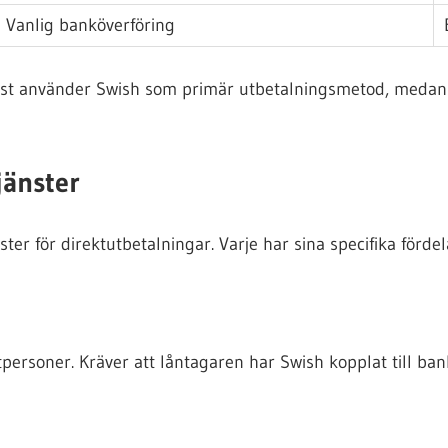
Vanlig banköverföring
ast använder Swish som primär utbetalningsmetod, medan an
jänster
er för direktutbetalningar. Varje har sina specifika förde
rsoner. Kräver att låntagaren har Swish kopplat till bankk