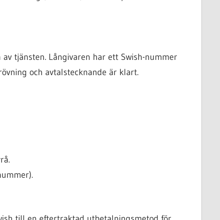
on av tjänsten. Långivaren har ett Swish-nummer
prövning och avtalstecknande är klart.
rå.
lnummer).
sh till en eftertraktad utbetalningsmetod för