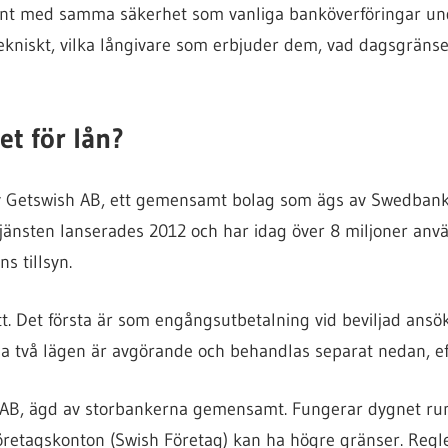
nt med samma säkerhet som vanliga banköverföringar und
tekniskt, vilka långivare som erbjuder dem, vad dagsgräns
et för lån?
 av Getswish AB, ett gemensamt bolag som ägs av Swedban
änsten lanserades 2012 och har idag över 8 miljoner anvä
s tillsyn.
t. Det första är som engångsutbetalning vid beviljad ansö
sa två lägen är avgörande och behandlas separat nedan, ef
h AB, ägd av storbankerna gemensamt. Fungerar dygnet ru
öretagskonton (Swish Företag) kan ha högre gränser. Regle