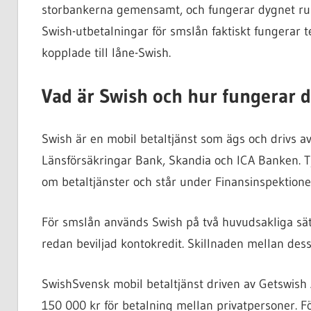
storbankerna gemensamt, och fungerar dygnet ru
Swish-utbetalningar för smslån faktiskt fungerar 
kopplade till låne-Swish.
Vad är Swish och hur fungerar d
Swish är en mobil betaltjänst som ägs och drivs
Länsförsäkringar Bank, Skandia och ICA Banken. Tj
om betaltjänster och står under Finansinspektionen
För smslån används Swish på två huvudsakliga sät
redan beviljad kontokredit. Skillnaden mellan des
Swish
Svensk mobil betaltjänst driven av Getswis
150 000 kr för betalning mellan privatpersoner. F