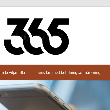
Hitta
bästa
SMS-
m beviljar alla
Sms lån med betalningsanmärkning
lånet