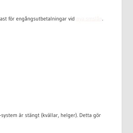
gast för engångsutbetalningar vid
nya smslån
.
ystem är stängt (kvällar, helger). Detta gör