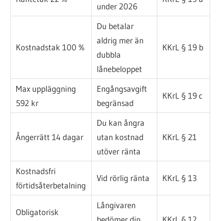
under 2026
Du betalar
aldrig mer än
Kostnadstak 100 %
KKrL § 19 b
dubbla
lånebeloppet
Max uppläggning
Engångsavgift
KKrL § 19 c
592 kr
begränsad
Du kan ångra
Ångerrätt 14 dagar
utan kostnad
KKrL § 21
utöver ränta
Kostnadsfri
Vid rörlig ränta
KKrL § 13
förtidsåterbetalning
Långivaren
Obligatorisk
bedömer din
KKrL § 12