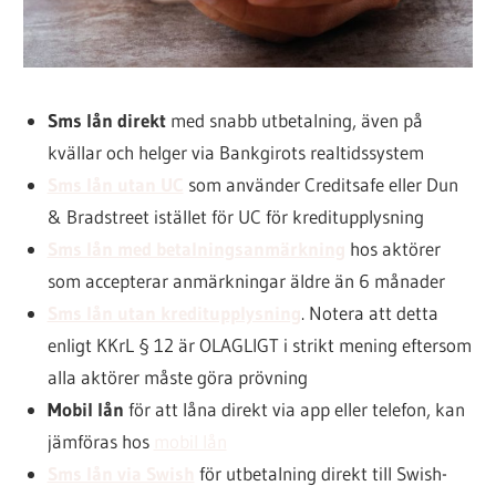
Sms lån direkt
med snabb utbetalning, även på
kvällar och helger via Bankgirots realtidssystem
Sms lån utan UC
som använder Creditsafe eller Dun
& Bradstreet istället för UC för kreditupplysning
Sms lån med betalningsanmärkning
hos aktörer
som accepterar anmärkningar äldre än 6 månader
Sms lån utan kreditupplysning
. Notera att detta
enligt KKrL § 12 är OLAGLIGT i strikt mening eftersom
alla aktörer måste göra prövning
Mobil lån
för att låna direkt via app eller telefon, kan
jämföras hos
mobil lån
Sms lån via Swish
för utbetalning direkt till Swish-