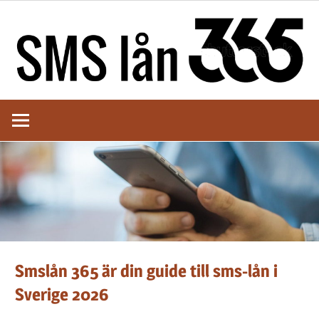
Hoppa
till
innehåll
Här
Hitta
kan
du
bästa
jämföra
olika
SMS-
SMS-
lån
lånet
för
att
Smslån 365 är din guide till sms-lån i
hitta
Sverige 2026
det
bästa