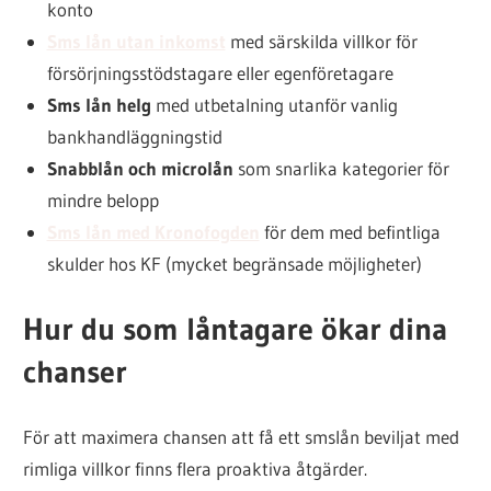
konto
Sms lån utan inkomst
med särskilda villkor för
försörjningsstödstagare eller egenföretagare
Sms lån helg
med utbetalning utanför vanlig
bankhandläggningstid
Snabblån och microlån
som snarlika kategorier för
mindre belopp
Sms lån med Kronofogden
för dem med befintliga
skulder hos KF (mycket begränsade möjligheter)
Hur du som låntagare ökar dina
chanser
För att maximera chansen att få ett smslån beviljat med
rimliga villkor finns flera proaktiva åtgärder.