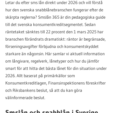
Letar du efter sms lån direkt under 2026 och vill förstå
lånet
hur den svenska snabblånebranschen fungerar efter de
för
skärpta reglerna? Smslån 365 är din pedagogiska guide
dig
till det svenska konsumentkreditsegmentet. Sedan
räntetaket sänktes till 22 procent den 1 mars 2025 har
branschen förändrats dramatiskt: räntor är begränsade,
förseningsavgifter förbjudna och konsumentskyddet
starkare än någonsin. Här samlar vi aktuell information
om långivare, regelverk, lånetyper och hur du jämför
smart för att hitta det bästa lånet för din situation under
2026. Allt baserat på primärkällor som
Konsumentkreditlagen, Finansinspektionens föreskrifter
och Riksbankens beslut, så att du kan göra
välinformerade beslut.
Smslån och snabblån i Sverige