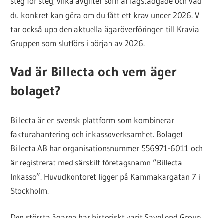
steg för steg, vilka avgifter som är lagstadgade och vad
du konkret kan göra om du fått ett krav under 2026. Vi
tar också upp den aktuella ägaröverföringen till Kravia
Gruppen som slutförs i början av 2026.
Vad är Billecta och vem äger
bolaget?
Billecta är en svensk plattform som kombinerar
fakturahantering och inkassoverksamhet. Bolaget
Billecta AB har organisationsnummer 556971-6011 och
är registrerat med särskilt företagsnamn ”Billecta
Inkasso”. Huvudkontoret ligger på Kammakargatan 7 i
Stockholm.
Den största ägaren har historiskt varit SaveLend Group