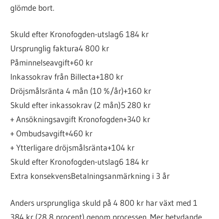
glömde bort.
Skuld efter Kronofogden-utslag
6 184 kr
Ursprunglig faktura
4 800 kr
Påminnelseavgift
+60 kr
Inkassokrav från Billecta
+180 kr
Dröjsmålsränta 4 mån (10 %/år)
+160 kr
Skuld efter inkassokrav (2 mån)
5 280 kr
+ Ansökningsavgift Kronofogden
+340 kr
+ Ombudsavgift
+460 kr
+ Ytterligare dröjsmålsränta
+104 kr
Skuld efter Kronofogden-utslag
6 184 kr
Extra konsekvens
Betalningsanmärkning i 3 år
Anders ursprungliga skuld på 4 800 kr har växt med 1
384 kr (28,8 procent) genom processen. Mer betydande