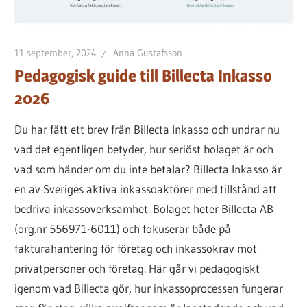
lånet
för
11 september, 2024
Anna Gustafsson
dig
Pedagogisk guide till Billecta Inkasso
2026
Du har fått ett brev från Billecta Inkasso och undrar nu
vad det egentligen betyder, hur seriöst bolaget är och
vad som händer om du inte betalar? Billecta Inkasso är
en av Sveriges aktiva inkassoaktörer med tillstånd att
bedriva inkassoverksamhet. Bolaget heter Billecta AB
(org.nr 556971-6011) och fokuserar både på
fakturahantering för företag och inkassokrav mot
privatpersoner och företag. Här går vi pedagogiskt
igenom vad Billecta gör, hur inkassoprocessen fungerar