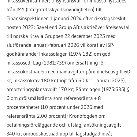
inkassoverksamhet; tillsynsansvar för inkasso flyttades
från IMY (Integritetsskyddsmyndigheten) till
Finansinspektionen 1 januari 2024 efter riksdagsbeslut
hösten 2023; SaveLend Group AB:s aktieöverlåtelseavtal
till norska Kravia Gruppen 22 december 2025 med
slutförande januari-februari 2026 villkorat av ISP-
godkännande; Inkassolagen (1974:182) om god
inkassosed; Lag (1981:739) om ersättning för
inkassokostnader med max-avgifter påminnelseavgift 60
kr, inkassokrav 180 kr (höjt från 60 kr 1 januari 2025),
amorteringsplansavgift 170 kr; Räntelagen (1975:635) §
6 om dröjsmålsränta som referensränta + 8
procentenheter (10 procent under 2026 med
referensränta 2,00 procent); Kronofogden om
betalningsföreläggande och utslag, ansökningsavgift
340 kr, ombudskostnad upp till lagstadgad nivå;