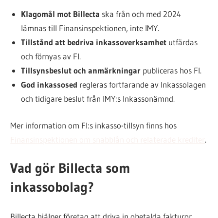
Klagomål mot Billecta
ska från och med 2024
lämnas till Finansinspektionen, inte IMY.
Tillstånd att bedriva inkassoverksamhet
utfärdas
och förnyas av FI.
Tillsynsbeslut och anmärkningar
publiceras hos FI.
God inkassosed
regleras fortfarande av Inkassolagen
och tidigare beslut från IMY:s Inkassonämnd.
Mer information om FI:s inkasso-tillsyn finns hos
Finansinspektionen om snabblån och relaterade krediter
.
Vad gör Billecta som
inkassobolag?
Billecta hjälper företag att driva in obetalda fakturor.