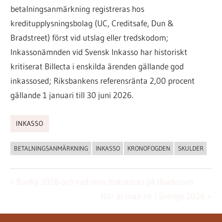
betalningsanmärkning registreras hos
kreditupplysningsbolag (UC, Creditsafe, Dun &
Bradstreet) först vid utslag eller tredskodom;
Inkassonämnden vid Svensk Inkasso har historiskt
kritiserat Billecta i enskilda ärenden gällande god
inkassosed; Riksbankens referensränta 2,00 procent
gällande 1 januari till 30 juni 2026.
INKASSO
BETALNINGSANMÄRKNING
INKASSO
KRONOFOGDEN
SKULDER
Inläggsnavigering
Föregående
Banky 2026 och vad som diskuteras på låneforum
inlägg:
Nästa
När är man rik i Sverige 2026
inlägg: