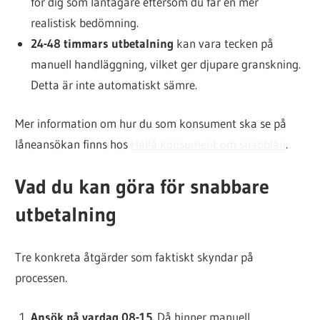
för dig som låntagare eftersom du får en mer
realistisk bedömning.
24-48 timmars utbetalning
kan vara tecken på
manuell handläggning, vilket ger djupare granskning.
Detta är inte automatiskt sämre.
Mer information om hur du som konsument ska se på
låneansökan finns hos
Hallå konsument om snabblån
.
Vad du kan göra för snabbare
utbetalning
Tre konkreta åtgärder som faktiskt skyndar på
processen.
Ansök på vardag 08-15.
Då hinner manuell