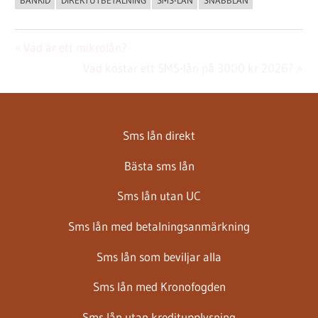
Inläggsnavigering
Föregående
Vad är ett mikrolån?
inlägg:
Nästa
Vad kostar ett SMS-lån på 3000 kr 2026?
inlägg:
Sms lån direkt
Bästa sms lån
Sms lån utan UC
Sms lån med betalningsanmärkning
Sms lån som beviljar alla
Sms lån med Kronofogden
Sms lån utan kreditupplysning