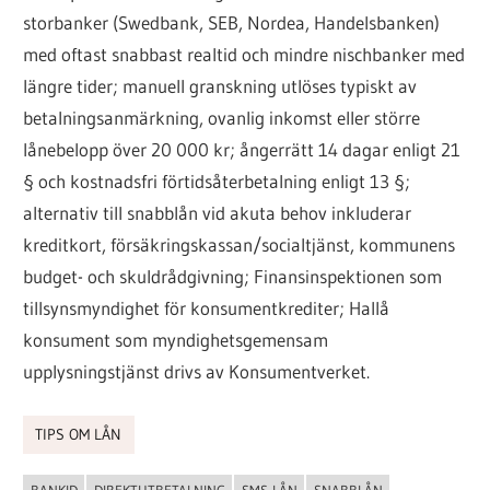
storbanker (Swedbank, SEB, Nordea, Handelsbanken)
med oftast snabbast realtid och mindre nischbanker med
längre tider; manuell granskning utlöses typiskt av
betalningsanmärkning, ovanlig inkomst eller större
lånebelopp över 20 000 kr; ångerrätt 14 dagar enligt 21
§ och kostnadsfri förtidsåterbetalning enligt 13 §;
alternativ till snabblån vid akuta behov inkluderar
kreditkort, försäkringskassan/socialtjänst, kommunens
budget- och skuldrådgivning; Finansinspektionen som
tillsynsmyndighet för konsumentkrediter; Hallå
konsument som myndighetsgemensam
upplysningstjänst drivs av Konsumentverket.
TIPS OM LÅN
BANKID
DIREKTUTBETALNING
SMS-LÅN
SNABBLÅN