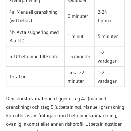
kreditprövning
sekunder
4a. Manuell granskning
2-24
0 minuter
(vid behov)
timmar
4b. Avtalssignering med
1 minut
5 minuter
BankID
1-2
5. Utbetalning till konto
15 minuter
vardagar
cirka 22
1-2
Total tid
minuter
vardagar
Den största variationen ligger i steg 4a (manuell
granskning) och steg 5 (utbetalning). Manuell granskning
kan utlösas av låntagare med betalningsanmärkning,
ovanlig inkomst eller annan riskprofil. Utbetalningstiden