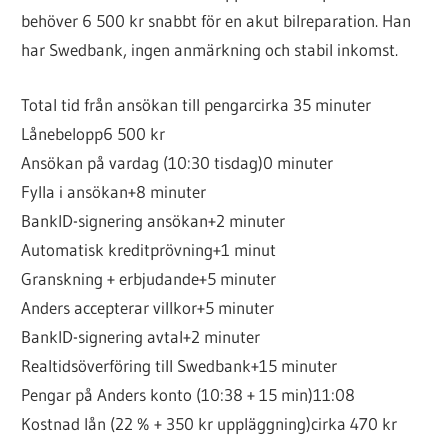
behöver 6 500 kr snabbt för en akut bilreparation. Han
har Swedbank, ingen anmärkning och stabil inkomst.
Total tid från ansökan till pengar
cirka 35 minuter
Lånebelopp
6 500 kr
Ansökan på vardag (10:30 tisdag)
0 minuter
Fylla i ansökan
+8 minuter
BankID-signering ansökan
+2 minuter
Automatisk kreditprövning
+1 minut
Granskning + erbjudande
+5 minuter
Anders accepterar villkor
+5 minuter
BankID-signering avtal
+2 minuter
Realtidsöverföring till Swedbank
+15 minuter
Pengar på Anders konto (10:38 + 15 min)
11:08
Kostnad lån (22 % + 350 kr uppläggning)
cirka 470 kr