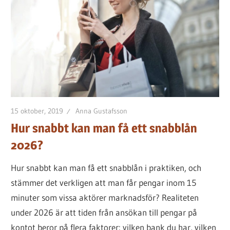
lånet
för
dig
15 oktober, 2019
Anna Gustafsson
Hur snabbt kan man få ett snabblån
2026?
Hur snabbt kan man få ett snabblån i praktiken, och
stämmer det verkligen att man får pengar inom 15
minuter som vissa aktörer marknadsför? Realiteten
under 2026 är att tiden från ansökan till pengar på
kontot beror på flera faktorer: vilken bank du har, vilken