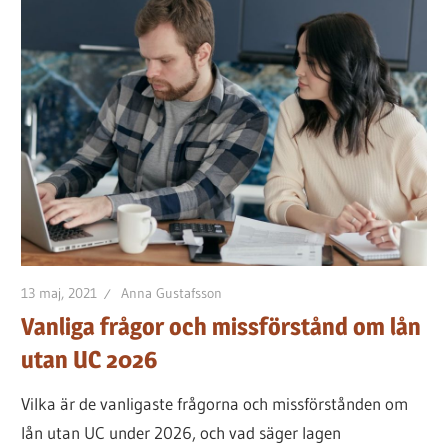
lånet
för
dig
13 maj, 2021
Anna Gustafsson
Vanliga frågor och missförstånd om lån
utan UC 2026
Vilka är de vanligaste frågorna och missförstånden om
lån utan UC under 2026, och vad säger lagen