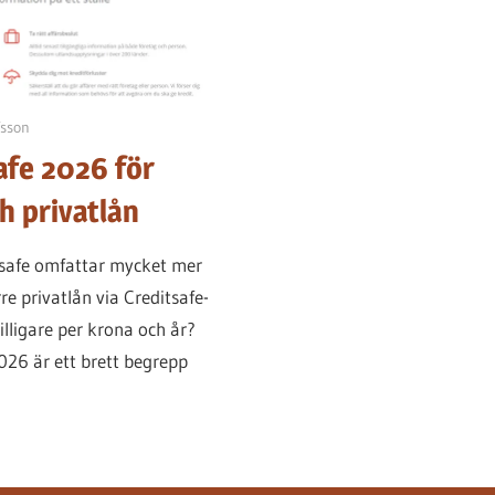
sson
afe 2026 för
h privatlån
tsafe omfattar mycket mer
re privatlån via Creditsafe-
lligare per krona och år?
026 är ett brett begrepp