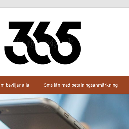
Hitta
bästa
SMS-
m beviljar alla
Sms lån med betalningsanmärkning
lånet