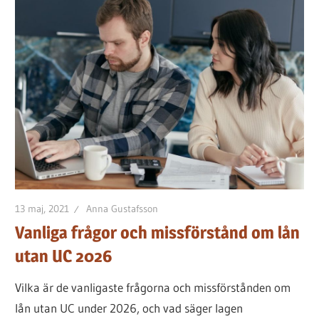
lånet
för
dig
13 maj, 2021
Anna Gustafsson
Vanliga frågor och missförstånd om lån
utan UC 2026
Vilka är de vanligaste frågorna och missförstånden om
lån utan UC under 2026, och vad säger lagen