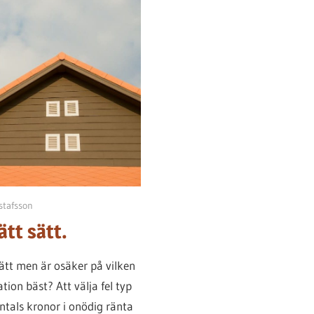
tafsson
ätt sätt.
sätt men är osäker på vilken
tion bäst? Att välja fel typ
ntals kronor i onödig ränta