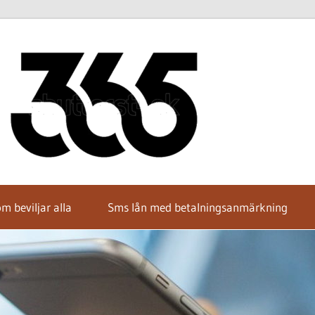
Hitta
bästa
SMS-
m beviljar alla
Sms lån med betalningsanmärkning
lånet