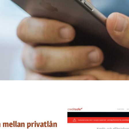
n
 mellan privatlån