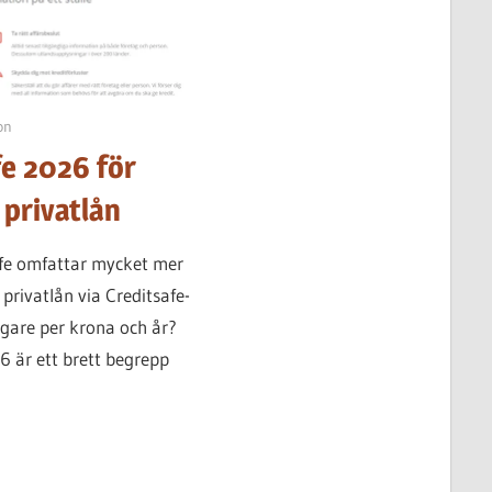
on
e 2026 för
 privatlån
afe omfattar mycket mer
privatlån via Creditsafe-
igare per krona och år?
 är ett brett begrepp