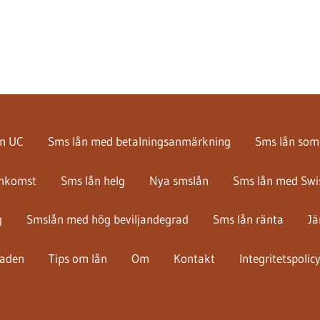
an UC
Sms lån med betalningsanmärkning
Sms lån som 
inkomst
Sms lån helg
Nya smslån
Sms lån med Swi
g
Smslån med hög beviljandegrad
Sms lån ränta
Jä
naden
Tips om lån
Om
Kontakt
Integritetspolic