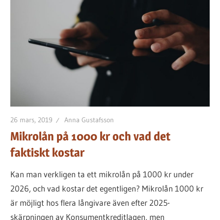
lånet
för
dig
26 mars, 2019
Anna Gustafsson
Mikrolån på 1000 kr och vad det
faktiskt kostar
Kan man verkligen ta ett mikrolån på 1000 kr under
2026, och vad kostar det egentligen? Mikrolån 1000 kr
är möjligt hos flera långivare även efter 2025-
skärpningen av Konsumentkreditlagen, men