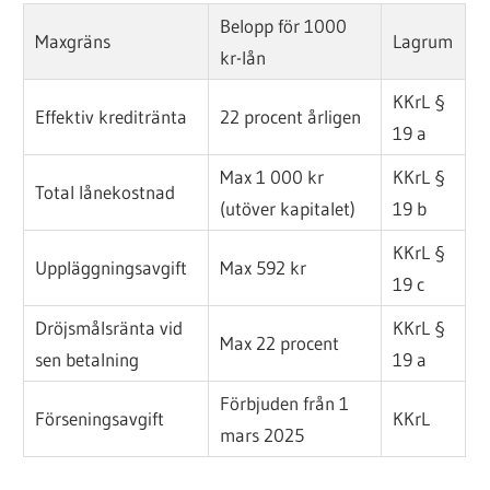
Belopp för 1000
Maxgräns
Lagrum
kr-lån
KKrL §
Effektiv kreditränta
22 procent årligen
19 a
Max 1 000 kr
KKrL §
Total lånekostnad
(utöver kapitalet)
19 b
KKrL §
Uppläggningsavgift
Max 592 kr
19 c
Dröjsmålsränta vid
KKrL §
Max 22 procent
sen betalning
19 a
Förbjuden från 1
Förseningsavgift
KKrL
mars 2025