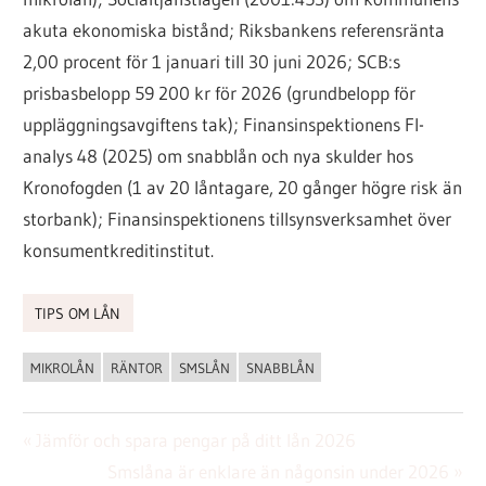
akuta ekonomiska bistånd; Riksbankens referensränta
2,00 procent för 1 januari till 30 juni 2026; SCB:s
prisbasbelopp 59 200 kr för 2026 (grundbelopp för
uppläggningsavgiftens tak); Finansinspektionens FI-
analys 48 (2025) om snabblån och nya skulder hos
Kronofogden (1 av 20 låntagare, 20 gånger högre risk än
storbank); Finansinspektionens tillsynsverksamhet över
konsumentkreditinstitut.
TIPS OM LÅN
MIKROLÅN
RÄNTOR
SMSLÅN
SNABBLÅN
Inläggsnavigering
Föregående
Jämför och spara pengar på ditt lån 2026
inlägg:
Nästa
Smslåna är enklare än någonsin under 2026