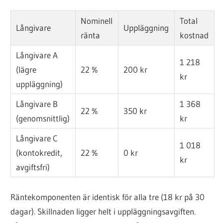
Nominell
Total
Långivare
Uppläggning
ränta
kostnad
Långivare A
1 218
(lägre
22 %
200 kr
kr
uppläggning)
Långivare B
1 368
22 %
350 kr
(genomsnittlig)
kr
Långivare C
1 018
(kontokredit,
22 %
0 kr
kr
avgiftsfri)
Räntekomponenten är identisk för alla tre (18 kr på 30
dagar). Skillnaden ligger helt i uppläggningsavgiften.