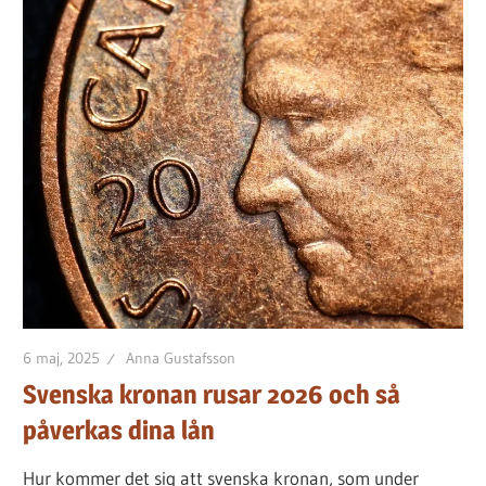
lånet
för
dig
6 maj, 2025
Anna Gustafsson
Svenska kronan rusar 2026 och så
påverkas dina lån
Hur kommer det sig att svenska kronan, som under